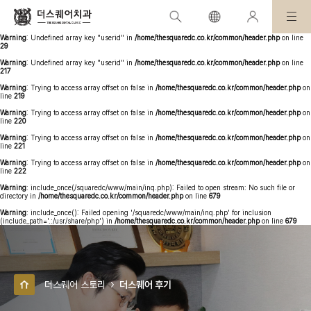
Warning
: Undefined array key "stitle" in
/home/thesquaredc.co.kr/board/review/review-
contents.php
on line
46
Warning
: Undefined array key "userid" in
/home/thesquaredc.co.kr/common/header.php
on line
29
Warning
: Undefined array key "userid" in
/home/thesquaredc.co.kr/common/header.php
on line
217
Warning
: Trying to access array offset on false in
/home/thesquaredc.co.kr/common/header.php
on
line
219
Warning
: Trying to access array offset on false in
/home/thesquaredc.co.kr/common/header.php
on
line
220
Warning
: Trying to access array offset on false in
/home/thesquaredc.co.kr/common/header.php
on
line
221
Warning
: Trying to access array offset on false in
/home/thesquaredc.co.kr/common/header.php
on
line
222
Warning
: include_once(/squaredc/www/main/inq.php): Failed to open stream: No such file or
directory in
/home/thesquaredc.co.kr/common/header.php
on line
679
Warning
: include_once(): Failed opening '/squaredc/www/main/inq.php' for inclusion
(include_path='.:/usr/share/php') in
/home/thesquaredc.co.kr/common/header.php
on line
679
더스퀘어 스토리
더스퀘어 후기