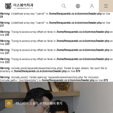
Warning
: Undefined array key "stitle" in
/home/thesquaredc.co.kr/board/review/review-
contents.php
on line
46
Warning
: Undefined array key "userid" in
/home/thesquaredc.co.kr/common/header.php
on line
29
Warning
: Undefined array key "userid" in
/home/thesquaredc.co.kr/common/header.php
on line
217
Warning
: Trying to access array offset on false in
/home/thesquaredc.co.kr/common/header.php
on
line
219
Warning
: Trying to access array offset on false in
/home/thesquaredc.co.kr/common/header.php
on
line
220
Warning
: Trying to access array offset on false in
/home/thesquaredc.co.kr/common/header.php
on
line
221
Warning
: Trying to access array offset on false in
/home/thesquaredc.co.kr/common/header.php
on
line
222
Warning
: include_once(/squaredc/www/main/inq.php): Failed to open stream: No such file or
directory in
/home/thesquaredc.co.kr/common/header.php
on line
679
Warning
: include_once(): Failed opening '/squaredc/www/main/inq.php' for inclusion
(include_path='.:/usr/share/php') in
/home/thesquaredc.co.kr/common/header.php
on line
679
더스퀘어 스토리
더스퀘어 후기