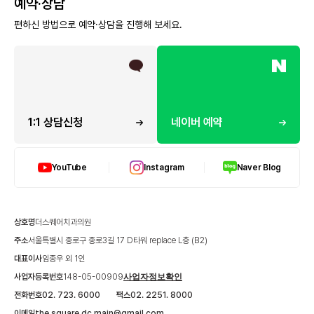
예약·상담
편하신 방법으로 예약·상담을 진행해 보세요.
1:1 상담신청
네이버 예약
YouTube
Instagram
Naver Blog
상호명
더스퀘어치과의원
주소
서울특별시 종로구 종로3길 17 D타워 replace L층 (B2)
대표이사
임종우 외 1인
사업자등록번호
148-05-00909
사업자정보확인
전화번호
02. 723. 6000
팩스
02. 2251. 8000
이메일
the.square.dc.main@gmail.com