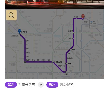
김포공항역
광화문역
5호선
5호선