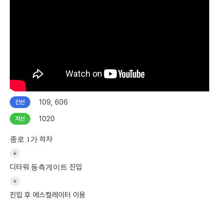
109, 606
간선
1020
지선
하차
종로 1가
디타워
진입
동측게이트
진입 후 에스컬레이터 이용