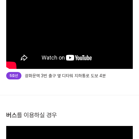
광화문역 3번 출구 옆 디타워 지하통로 도보 4분
5호선
버스
를 이용하실 경우