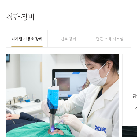
첨단 장비
디지털 기공소 장비
진료 장비
멸균 소독 시스템
광