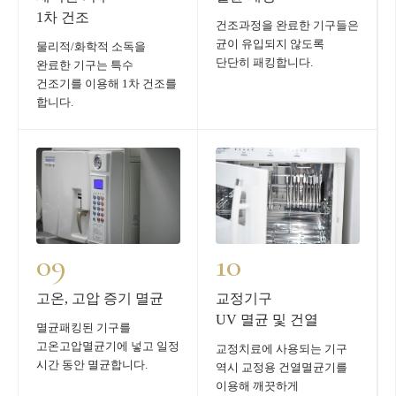
1차 건조
건조과정을 완료한 기구들은
균이 유입되지 않도록
물리적/화학적 소독을
단단히 패킹합니다.
완료한 기구는 특수
건조기를 이용해 1차 건조를
합니다.
09
10
고온, 고압 증기 멸균
교정기구
UV 멸균 및 건열
멸균패킹된 기구를
고온고압멸균기에 넣고 일정
교정치료에 사용되는 기구
시간 동안 멸균합니다.
역시 교정용 건열멸균기를
이용해 깨끗하게