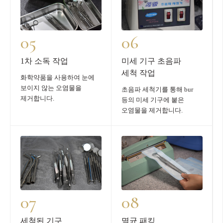
05
06
1차 소독 작업
미세 기구 초음파
세척 작업
화학약품을 사용하여 눈에
보이지 않는 오염물을
초음파 세척기를 통해 bur
제거합니다.
등의 미세 기구에 붙은
오염물을 제거합니다.
07
08
세척된 기구
멸균 패킹