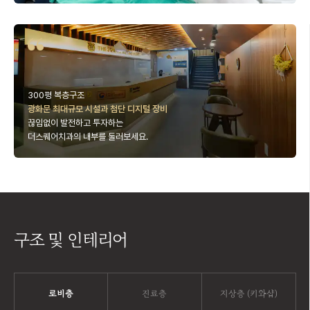
300평 복층구조
광화문 최대규모 시설과 첨단 디지털 장비
끊임없이 발전하고 투자하는
더스퀘어치과의 내부를 둘러보세요.
구조 및 인테리어
로비층
진료층
지상층 (키와샵)