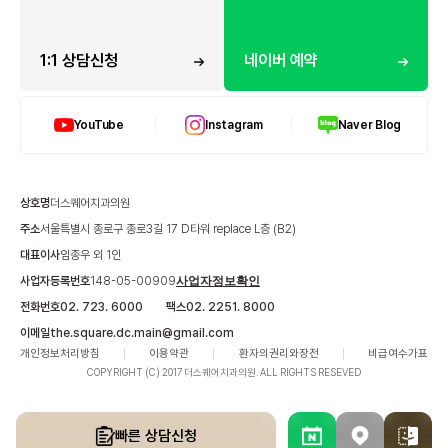
1:1 상담신청
네이버 예약
YouTube
Instagram
Naver Blog
상호명
더스퀘어치과의원
주소
서울특별시 종로구 종로3길 17 D타워 replace L층 (B2)
대표이사
임종우 외 1인
사업자등록번호
148-05-00909
사업자정보확인
전화번호
02. 723. 6000
팩스
02. 2251. 8000
이메일
the.square.dc.main@gmail.com
개인정보처리방침
이용약관
환자의권리와장전
비급여수가표
COPYRIGHT (C) 2017 더스퀘어치과의원. ALL RIGHTS RESEVED
빠른 상담신청