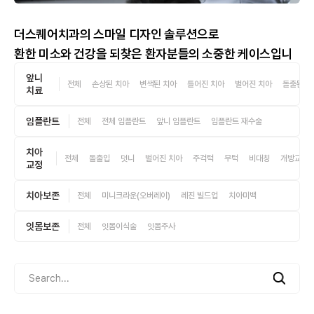
더스퀘어치과의 스마일 디자인 솔루션으로
환한 미소와 건강을 되찾은 환자분들의 소중한 케이스입니
다.
앞니
전체
손상된 치아
변색된 치아
틀어진 치아
벌어진 치아
돌출된 치
치료
임플란트
전체
전체 임플란트
앞니 임플란트
임플란트 재수술
치아
전체
돌출입
덧니
벌어진 치아
주걱턱
무턱
비대칭
개방교합
교정
치아보존
전체
미니크라운(오버레이)
레진 빌드업
치아미백
잇몸보존
전체
잇몸이식술
잇몸주사