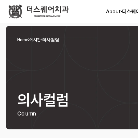
About
더스퀘
Home
게시판
의사컬럼
의사컬럼
Column