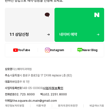
편하신 방법으로 예약·상담을 진행해 보세요.
1:1 상담신청
네이버 예약
YouTube
Instagram
Naver Blog
상호명
더스퀘어치과의원
주소
서울특별시 종로구 종로3길 17 D타워 replace L층 (B2)
대표이사
임종우 외 1인
사업자등록번호
148-05-00909
사업자정보확인
전화번호
02. 723. 6000
팩스
02. 2251. 8000
이메일
the.square.dc.main@gmail.com
개인정보처리방침
이용약관
환자의권리와장전
비급여수가표