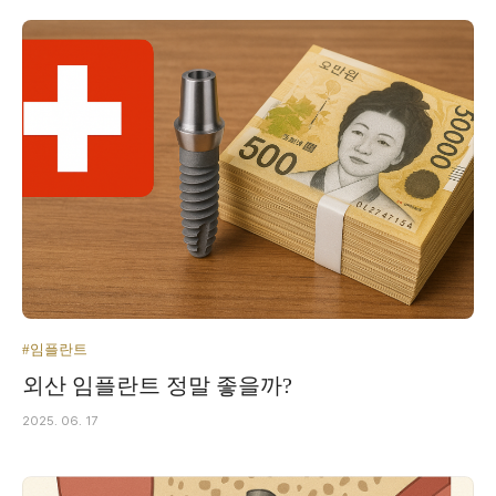
#임플란트
외산 임플란트 정말 좋을까?
2025. 06. 17