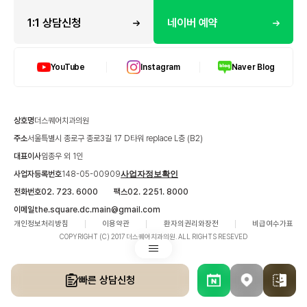
1:1 상담신청
네이버 예약
YouTube
Instagram
Naver Blog
상호명
더스퀘어치과의원
주소
서울특별시 종로구 종로3길 17 D타워 replace L층 (B2)
대표이사
임종우 외 1인
사업자등록번호
148-05-00909
사업자정보확인
전화번호
02. 723. 6000
팩스
02. 2251. 8000
이메일
the.square.dc.main@gmail.com
개인정보처리방침
이용약관
환자의권리와장전
비급여수가표
COPYRIGHT (C) 2017 더스퀘어치과의원. ALL RIGHTS RESEVED
빠른 상담신청