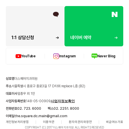
1:1 상담신청
네이버 예약
YouTube
Instagram
Naver Blog
상호명
더스퀘어치과의원
주소
서울특별시 종로구 종로3길 17 D타워 replace L층 (B2)
대표이사
임종우 외 1인
사업자등록번호
148-05-00909
사업자정보확인
전화번호
02. 723. 6000
팩스
02. 2251. 8000
이메일
the.square.dc.main@gmail.com
개인정보처리방침
이용약관
환자의권리와장전
비급여수가표
COPYRIGHT (C) 2017 더스퀘어치과의원. ALL RIGHTS RESEVED