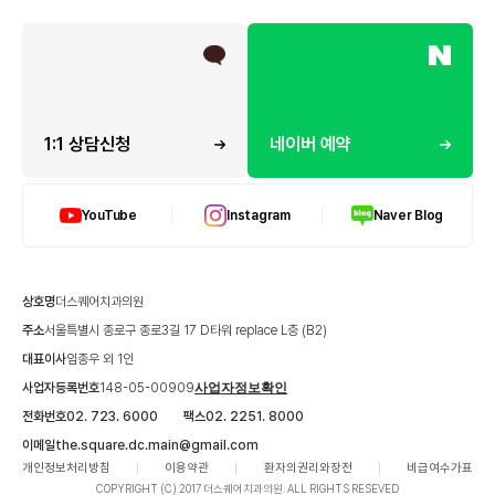
1:1 상담신청
네이버 예약
YouTube
Instagram
Naver Blog
상호명
더스퀘어치과의원
주소
서울특별시 종로구 종로3길 17 D타워 replace L층 (B2)
대표이사
임종우 외 1인
사업자등록번호
148-05-00909
사업자정보확인
전화번호
02. 723. 6000
팩스
02. 2251. 8000
이메일
the.square.dc.main@gmail.com
개인정보처리방침
이용약관
환자의권리와장전
비급여수가표
COPYRIGHT (C) 2017 더스퀘어치과의원. ALL RIGHTS RESEVED