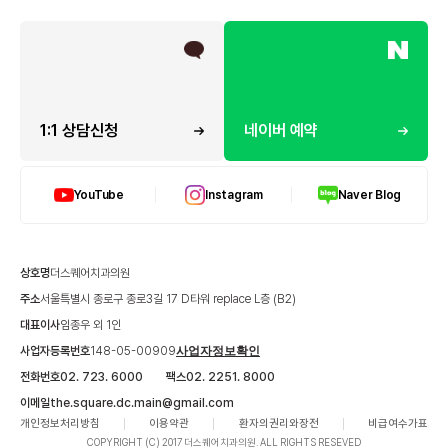
1:1 상담신청
네이버 예약
YouTube
Instagram
Naver Blog
상호명
더스퀘어치과의원
주소
서울특별시 종로구 종로3길 17 D타워 replace L층 (B2)
대표이사
임종우 외 1인
사업자등록번호
148-05-00909
사업자정보확인
전화번호
02. 723. 6000
팩스
02. 2251. 8000
이메일
the.square.dc.main@gmail.com
개인정보처리방침
이용약관
환자의권리와장전
비급여수가표
COPYRIGHT (C) 2017 더스퀘어치과의원. ALL RIGHTS RESEVED