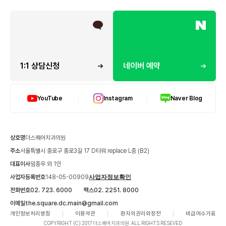
1:1 상담신청
네이버 예약
YouTube
Instagram
Naver Blog
상호명
더스퀘어치과의원
주소
서울특별시 종로구 종로3길 17 D타워 replace L층 (B2)
대표이사
임종우 외 1인
사업자등록번호
148-05-00909
사업자정보확인
전화번호
02. 723. 6000
팩스
02. 2251. 8000
이메일
the.square.dc.main@gmail.com
개인정보처리방침
이용약관
환자의권리와장전
비급여수가표
COPYRIGHT (C) 2017 더스퀘어치과의원. ALL RIGHTS RESEVED