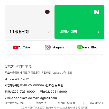
1:1 상담신청
네이버 예약
YouTube
Instagram
Naver Blog
상호명
더스퀘어치과의원
주소
서울특별시 종로구 종로3길 17 D타워 replace L층 (B2)
대표이사
임종우 외 1인
사업자등록번호
148-05-00909
사업자정보확인
전화번호
02. 723. 6000
팩스
02. 2251. 8000
이메일
the.square.dc.main@gmail.com
개인정보처리방침
이용약관
환자의권리와장전
비급여수가표
COPYRIGHT (C) 2017 더스퀘어치과의원. ALL RIGHTS RESEVED