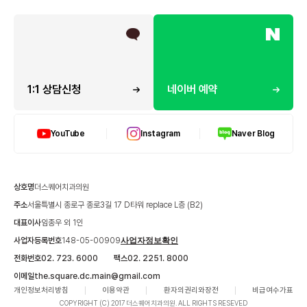
1:1 상담신청
네이버 예약
YouTube
Instagram
Naver Blog
상호명
더스퀘어치과의원
주소
서울특별시 종로구 종로3길 17 D타워 replace L층 (B2)
대표이사
임종우 외 1인
사업자등록번호
148-05-00909
사업자정보확인
전화번호
02. 723. 6000
팩스
02. 2251. 8000
이메일
the.square.dc.main@gmail.com
개인정보처리방침
이용약관
환자의권리와장전
비급여수가표
COPYRIGHT (C) 2017 더스퀘어치과의원. ALL RIGHTS RESEVED