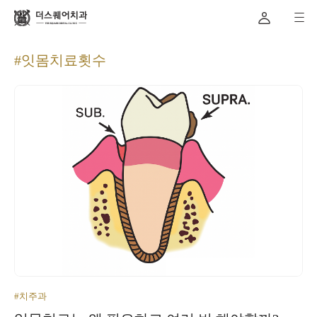
#잇몸치료횟수
#치주과