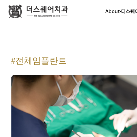
About
더스퀘
#전체임플란트