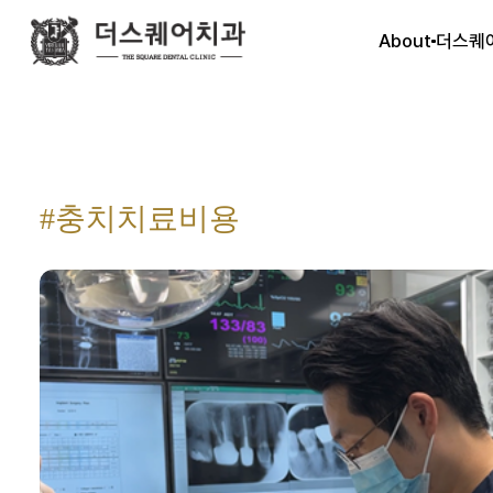
About
더스퀘
#충치치료비용