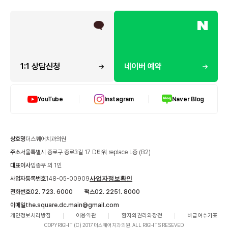
1:1 상담신청
네이버 예약
YouTube
Instagram
Naver Blog
상호명
더스퀘어치과의원
주소
서울특별시 종로구 종로3길 17 D타워 replace L층 (B2)
대표이사
임종우 외 1인
사업자등록번호
148-05-00909
사업자정보확인
전화번호
02. 723. 6000
팩스
02. 2251. 8000
이메일
the.square.dc.main@gmail.com
개인정보처리방침
이용약관
환자의권리와장전
비급여수가표
COPYRIGHT (C) 2017 더스퀘어치과의원. ALL RIGHTS RESEVED