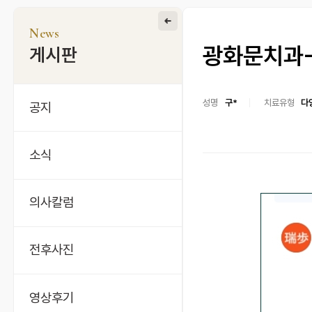
News
광화문치과
게시판
성명
구*
치료유형
다
공지
소식
의사칼럼
전후사진
영상후기