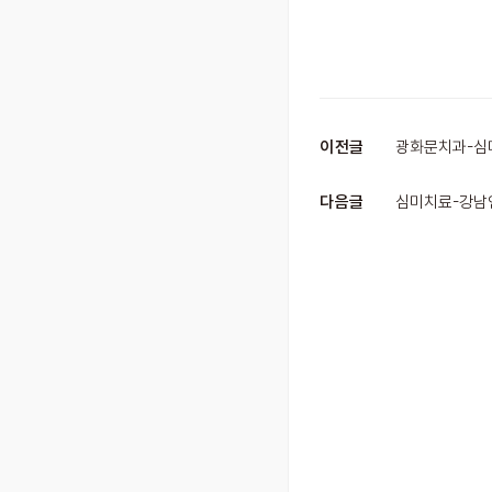
이전글
광화문치과-심미
다음글
심미치료-강남언