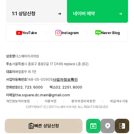
1:1 상담신청
네이버 예약
YouTube
Instagram
Naver Blog
상호명
더스퀘어치과의원
주소
서울특별시 종로구 종로3길 17 D타워 replace L층 (B2)
대표이사
임종우 외 1인
사업자등록번호
148-05-00909
사업자정보확인
전화번호
02. 723. 6000
팩스
02. 2251. 8000
이메일
the.square.dc.main@gmail.com
개인정보처리방침
이용약관
환자의권리와장전
비급여수가표
COPYRIGHT (C) 2017 더스퀘어치과의원. ALL RIGHTS RESEVED
빠른 상담신청