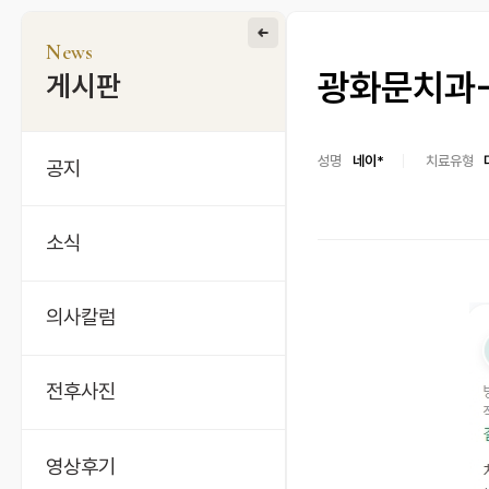
News
광화문치과-
게시판
성명
네이*
치료유형
공지
소식
의사칼럼
전후사진
영상후기