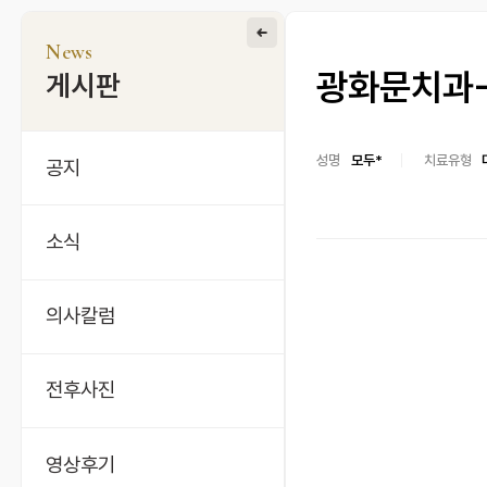
News
광화문치과-
게시판
성명
모두*
치료유형
공지
소식
의사칼럼
전후사진
영상후기