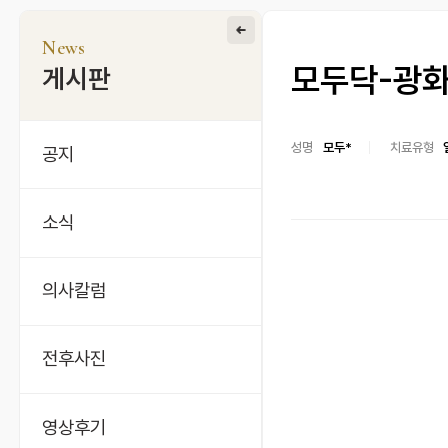
News
모두닥-광화
게시판
성명
모두*
치료유형
공지
소식
의사칼럼
전후사진
영상후기