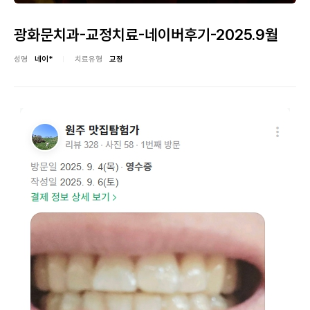
광화문치과-교정치료-네이버후기-2025.9월
성명
네이*
치료유형
교정