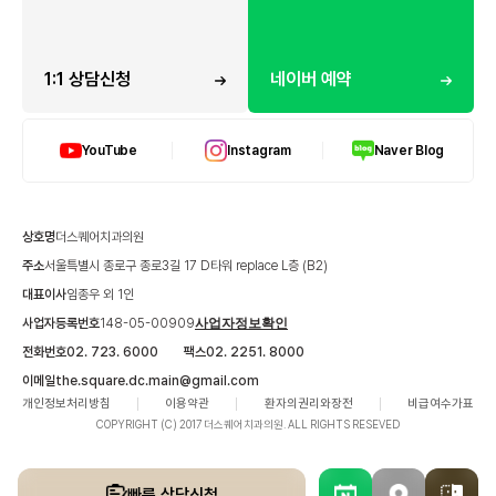
1:1 상담신청
네이버 예약
YouTube
Instagram
Naver Blog
상호명
더스퀘어치과의원
주소
서울특별시 종로구 종로3길 17 D타워 replace L층 (B2)
대표이사
임종우 외 1인
사업자등록번호
148-05-00909
사업자정보확인
전화번호
02. 723. 6000
팩스
02. 2251. 8000
이메일
the.square.dc.main@gmail.com
개인정보처리방침
이용약관
환자의권리와장전
비급여수가표
COPYRIGHT (C) 2017 더스퀘어치과의원. ALL RIGHTS RESEVED
빠른 상담신청