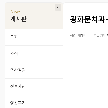
News
광화문치과-
게시판
성명
네이*
치료유형
공지
소식
의사칼럼
전후사진
영상후기