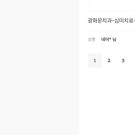
광화문치과-심미치료-
성명
네이* 님
1
2
3