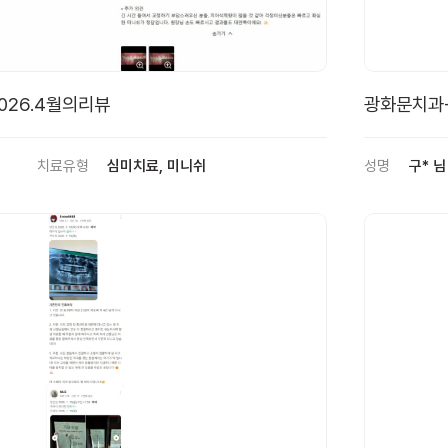
026.4월의리뷰
광화문치과
치료유형
심미치료, 미니쉬
성명
구* 님