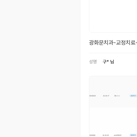
광화문치과-교정치료-
분들)
성명
구* 님