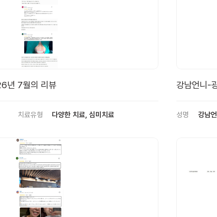
6년 7월의 리뷰
강남언니-광
치료유형
다양한 치료, 심미치료
성명
강남언