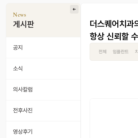
News
더스퀘어치과의
게시판
항상 신뢰할 
공지
전체
임플란트
소식
의사칼럼
전후사진
영상후기