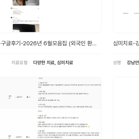
구글후기-2026년 6월모음집 (외국인 환자
심미치료-강
치료유형
다양한 치료, 심미치료
성명
강남언