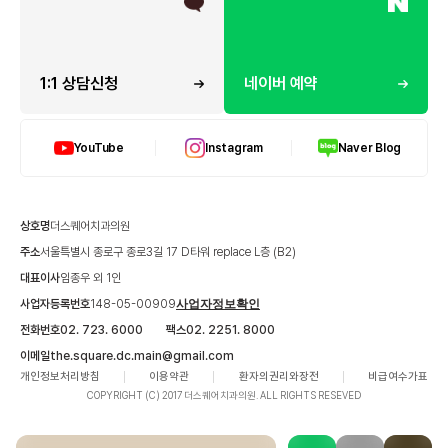
1:1 상담신청
네이버 예약
YouTube
Instagram
Naver Blog
상호명
더스퀘어치과의원
주소
서울특별시 종로구 종로3길 17 D타워 replace L층 (B2)
대표이사
임종우 외 1인
사업자등록번호
148-05-00909
사업자정보확인
전화번호
02. 723. 6000
팩스
02. 2251. 8000
이메일
the.square.dc.main@gmail.com
개인정보처리방침
이용약관
환자의권리와장전
비급여수가표
COPYRIGHT (C) 2017 더스퀘어치과의원. ALL RIGHTS RESEVED