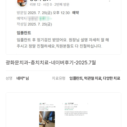
광화문치과-충치치료-네이버후기-2025.7월
성명
네이* 님
치료유형
임플란트, 턱관절 치료, 다양한 치료