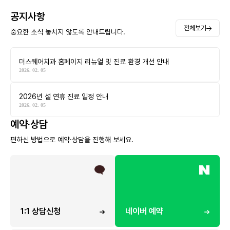
공지사항
전체보기
중요한 소식 놓치지 않도록 안내드립니다.
더스퀘어치과 홈페이지 리뉴얼 및 진료 환경 개선 안내
2026. 02. 05
2026년 설 연휴 진료 일정 안내
2026. 02. 05
예약·상담
편하신 방법으로 예약·상담을 진행해 보세요.
1:1 상담신청
네이버 예약