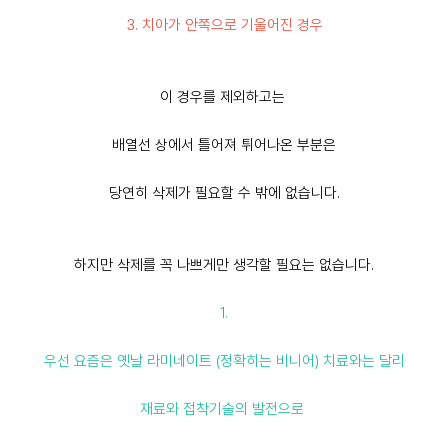
3. 치아가 안쪽으로 기울어진 경우
이 경우를 제외하고는
배열선 상에서 틀어져 튀어나온 부분은
당연히 삭제가 필요할 수 밖에 없습니다.
하지만 삭제를 꼭 나쁘게만 생각할 필요는 없습니다.
1.
우선 요즘은 옛날 라미네이트 (정확히는 비니어) 치료와는 달리
재료와 접착기술의 발전으로