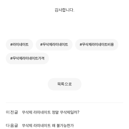
감사합니다.
#라미네이트
#무삭제라미네이트
#무삭제라미네이트비용
#무삭제라미네이트가격
목록으로
이전글
무삭제 라미네이트 정말 무삭제일까?
다음글
무삭제 라미네이트 왜 불가능한가