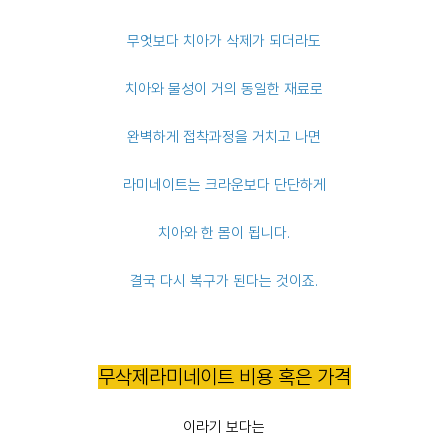
무엇보다 치아가 삭제가 되더라도
치아와 물성이 거의 동일한 재료로
완벽하게 접착과정을 거치고 나면
라미네이트는 크라운보다 단단하게
치아와 한 몸이 됩니다.
결국 다시 복구
가 된다는 것이죠.
무삭제라미네이트 비용 혹은 가격
이라기 보다는