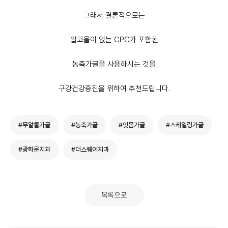
그래서 결론적으로는
알코올이 없는 CPC가 포함된
농축가글을 사용하시는 것을
구강건강증진을 위하여 추천드립니다.
#무알콜가글
#농축가글
#잇몸가글
#스케일링가글
#광화문치과
#더스퀘어치과
목록으로