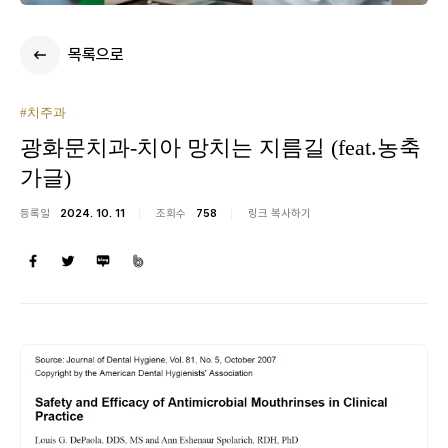
목록으로
#치주과
광화문치과-치아 망치는 지름길 (feat.농축
가글)
등록일
2024. 10. 11
조회수
758
링크 복사하기