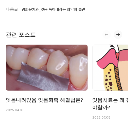
다음글
광화문치과_잇몸 녹아내리는 최악의 습관
관련 포스트
잇몸내려앉음 잇몸퇴축 해결법은?
잇몸치료는 왜 
야할까?
2025.04.16
2025.07.08