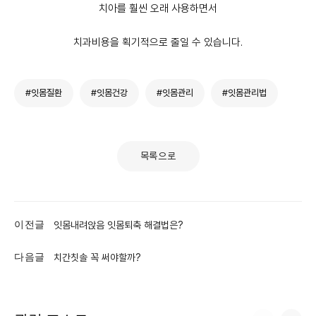
치아를 훨씬 오래 사용하면서
치과비용을 획기적으로 줄일 수 있습니다.
#잇몸질환
#잇몸건강
#잇몸관리
#잇몸관리법
목록으로
이전글
잇몸내려앉음 잇몸퇴축 해결법은?
다음글
치간칫솔 꼭 써야할까?