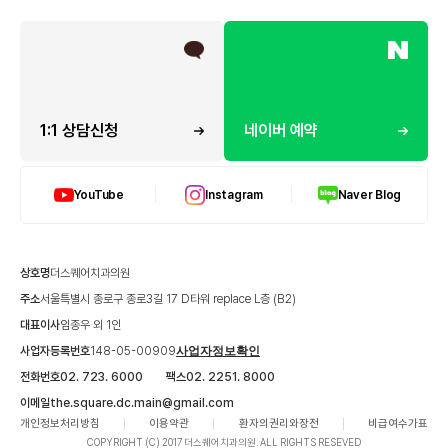
1:1 상담신청
네이버 예약
YouTube
Instagram
Naver Blog
상호명
더스퀘어치과의원
주소
서울특별시 종로구 종로3길 17 D타워 replace L층 (B2)
대표이사
임종우 외 1인
사업자등록번호
148-05-00909
사업자정보확인
전화번호
02. 723. 6000
팩스
02. 2251. 8000
이메일
the.square.dc.main@gmail.com
개인정보처리방침
이용약관
환자의권리와장전
비급여수가표
COPYRIGHT (C) 2017 더스퀘어치과의원. ALL RIGHTS RESEVED