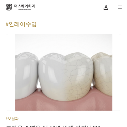
#인레이수명
#보철과