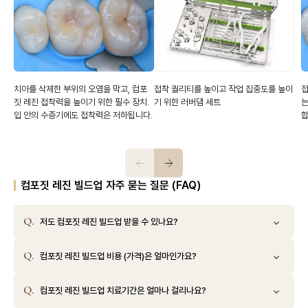
치아를 삭제한 부위의 오염을 막고, 컴포
접착 퀄리티를 높이고 작업 집중도를 높이
접
짓 레진 접착력을 높이기 위한 필수 장치.
기 위한 러버댐 세트
는
입 안의 수증기에도 접착력은 저하됩니다.
합
컴포짓 레진 빌드업 자주 묻는 질문 (FAQ)
저도 컴포짓 레진 빌드업 받을 수 있나요?
컴포짓 레진 빌드업 비용 (가격)은 얼마인가요?
컴포짓 레진 빌드업 치료기간은 얼마나 걸리나요?