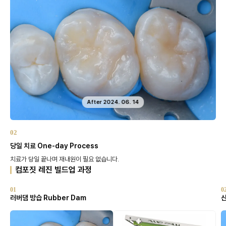
After 2024. 06. 14
02
당일 치료 One-day Process
치료가 당일 끝나며 재내원이 필요 없습니다.
컴포짓 레진 빌드업 과정
01
0
러버댐 방습 Rubber Dam
산