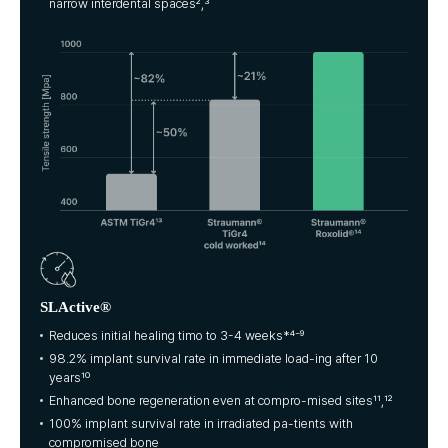
narrow interdental spaces²,³
SLActive®
Reduces initial healing timo to 3-4 weeks*⁴⁻⁹
98.2% implant survival rate in immediate load-ing after 10
years¹⁰
Enhanced bone regeneration even at compro-mised sites¹¹,¹²
100% implant survival rate in irradiated pa-tients with
compromised bone