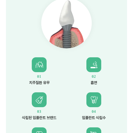
01
02
치주질환 유무
흡연
03
04
식립된 임플란트 브랜드
임플란트 식립수