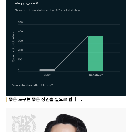
after 5 years¹³
*Healing time defined by BIC and stability
Mineralization after 21 days¹⁵
좋은 도구는 좋은 장인을 필요로 합니다.