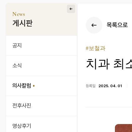
News
게시판
목록으로
공지
#보철과
치과 최
소식
의사칼럼
등록일
2025. 04. 01
전후사진
영상후기