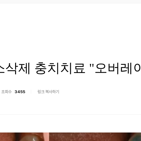
소삭제 충치치료 "오버레이
조회수
3455
링크 복사하기