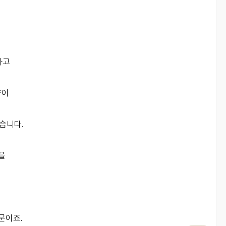
하고
량이
습니다.
)을
문이죠.