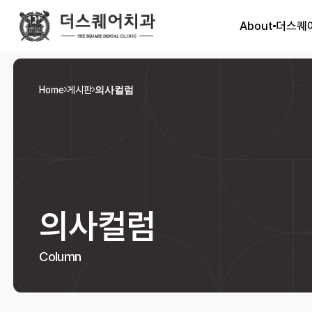
About
더스퀘
Home
게시판
의사컬럼
의사컬럼
Column