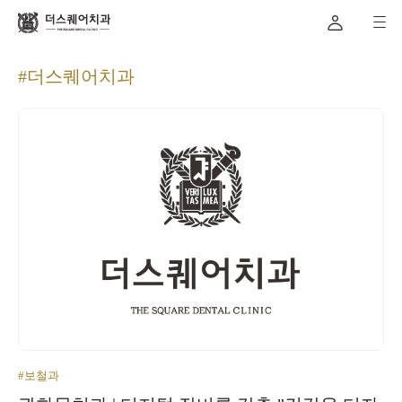
#더스퀘어치과
#보철과