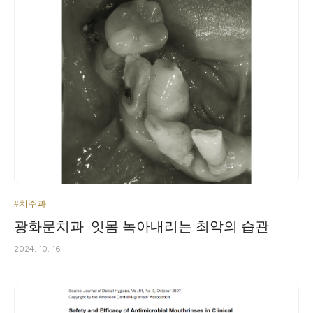
#치주과
광화문치과_잇몸 녹아내리는 최악의 습관
2024. 10. 16