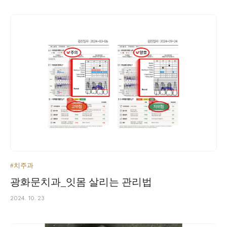
#치주과
광화문치과_잇몸 살리는 관리법
2024. 10. 23