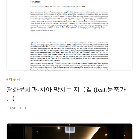
#치주과
광화문치과-치아 망치는 지름길 (feat.농축가
글)
2024. 10. 11