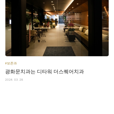
#보존과
광화문치과는 디타워 더스퀘어치과
2024. 03. 28