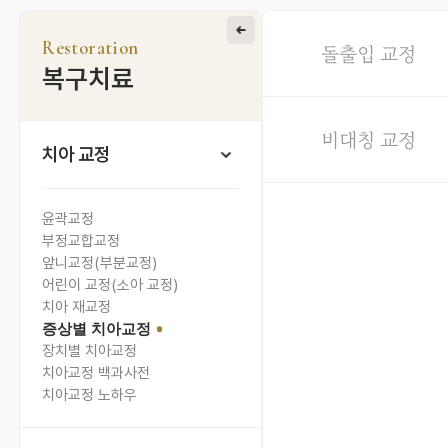
Restoration
돌출입 교정
복구치료
비대칭 교정
치아 교정
윤곽교정
부정교합교정
앞니교정(부분교정)
어린이 교정(소아 교정)
치아 재교정
증상별 치아교정
장치별 치아교정
치아교정 백과사전
치아교정 노하우