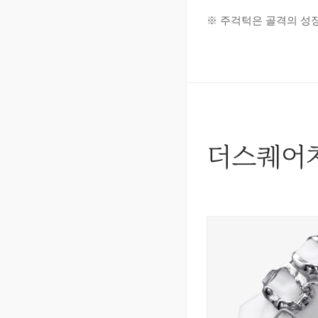
※ 주걱턱은 골격의 성
더스퀘어치