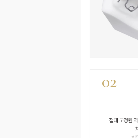
02
절대 고정원 역
치