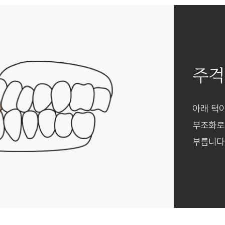
주걱
아래 턱
부조화로
부릅니다