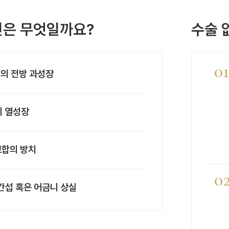
인은 무엇일까요?
수술 
0
의 전방 과성장
 열성장
합의 방치
0
간섭 혹은 어금니 상실