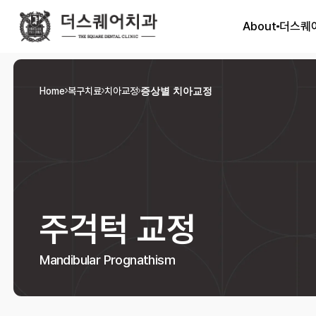
About
더스퀘
Home
복구치료
치아교정
증상별 치아교정
주걱턱 교정
Mandibular Prognathism