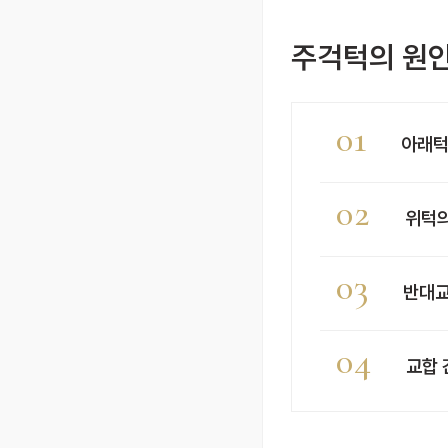
주걱턱의 원
01
아래턱
02
위턱의
03
반대교
04
교합 