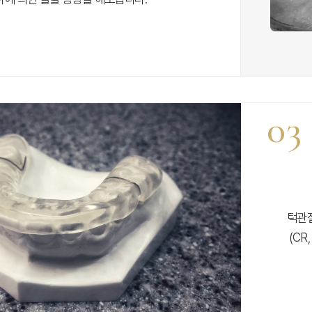
03
턱관절
(CR