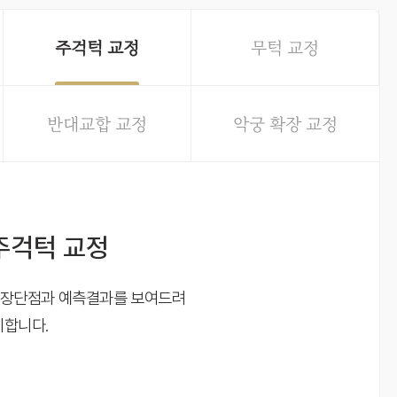
주걱턱 교정
무턱 교정
반대교합 교정
악궁 확장 교정
주걱턱 교정
의 장단점과 예측결과를 보여드려
시합니다.